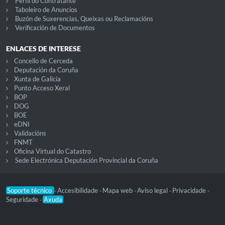
Perfil do Contratante
Taboleiro de Anuncios
Buzón de Suxerencias, Queixas ou Reclamacións
Verificación de Documentos
ENLACES DE INTERESE
Concello de Cerceda
Deputación da Coruña
Xunta de Galicia
Punto Acceso Xeral
BOP
DOG
BOE
eDNI
Validacións
FNMT
Oficina Virtual do Catastro
Sede Electrónica Deputación Provincial da Coruña
Soporte técnico
Accesibilidade
Mapa web
Aviso legal
Privacidade
-
-
-
-
-
Seguridade
Axuda
-