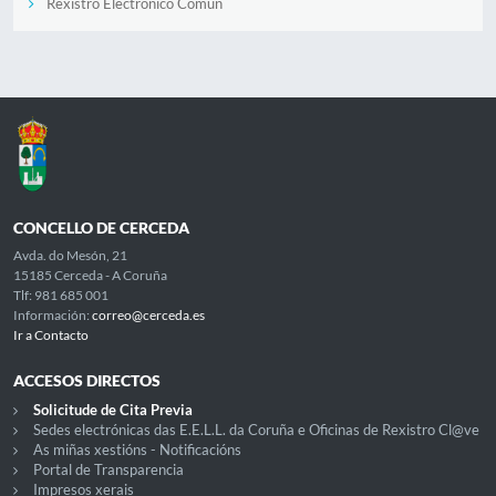
Rexistro Electrónico Común
CONCELLO DE CERCEDA
Avda. do Mesón, 21
15185 Cerceda - A Coruña
Tlf: 981 685 001
Información:
correo@cerceda.es
Ir a Contacto
ACCESOS DIRECTOS
Solicitude de Cita Previa
Sedes electrónicas das E.E.L.L. da Coruña e Oficinas de Rexistro Cl@ve
As miñas xestións - Notificacións
Portal de Transparencia
Impresos xerais