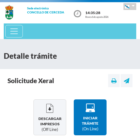
Sede electrónica
14:35:28
CONCELLO DE CERCEDA
Xoves 6 de agosto 2026
Detalle trámite
Solicitude Xeral
INICIAR
DESCARGAR
TRÁMITE
IMPRESOS
(on Line)
(off Line)