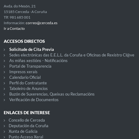
Avda. do Mesón, 21
15185 Cerceda - A Coruña
Tlf: 981 685 001
Información:
correo@cerceda.es
Ir a Contacto
ACCESOS DIRECTOS
Solicitude de Cita Previa
Sedes electrónicas das E.E.L.L. da Coruña e Oficinas de Rexistro Cl@ve
As miñas xestións - Notificacións
Portal de Transparencia
Impresos xerais
Calendario Oficial
Perfil do Contratante
Taboleiro de Anuncios
Buzón de Suxerencias, Queixas ou Reclamacións
Verificación de Documentos
ENLACES DE INTERESE
Concello de Cerceda
Deputación da Coruña
Xunta de Galicia
Punto Acceso Xeral