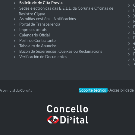
Solicitude de Cita Previa
C
Sedes electrónicas das E.E.L.L. da Coruña e Oficinas de
D
Rexistro Cl@ve
X
As miñas xestións - Notificacións
P
Portal de Transparencia
Impresos xerais
Calendario Oficial
Perfil do Contratante
Taboleiro de Anuncios
V
Buzón de Suxerencias, Queixas ou Reclamacións
Verificación de Documentos
O
Soporte técnico
Accesibilidade
Provincial da Coruña
-