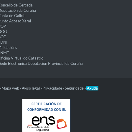
oncello de Cerceda
eputación da Coruña
unta de Galicia
unto Acceso Xeral
BOP
DOG
BOE
eDNI
alidacións
FNMT
ficina Virtual do Catastro
Sede Electrónica Deputación Provincial da Coruña
Mapa web
Aviso legal
Privacidade
Seguridade
Axuda
-
-
-
-
-