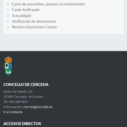
Caixa de suxestións, queixas ou reclamacións
Canle Antifraude
Actualidade
Verificación de documentos
Rexistro Electrónico Común
CONCELLO DE CERCEDA
Avda. do Mesón, 21
15185 Cerceda - A Coruña
Tlf: 981 685 001
Información:
correo@cerceda.es
Ir a Contacto
ACCESOS DIRECTOS