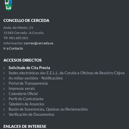
CONCELLO DE CERCEDA
Avda. do Mesón, 21
15185 Cerceda - A Coruña
Tlf: 981 685 001
Información:
correo@cerceda.es
Ir a Contacto
ACCESOS DIRECTOS
Solicitude de Cita Previa
Sedes electrónicas das E.E.L.L. da Coruña e Oficinas de Rexistro Cl@ve
As miñas xestións - Notificacións
Portal de Transparencia
Impresos xerais
Calendario Oficial
Perfil do Contratante
Taboleiro de Anuncios
Buzón de Suxerencias, Queixas ou Reclamacións
Verificación de Documentos
ENLACES DE INTERESE